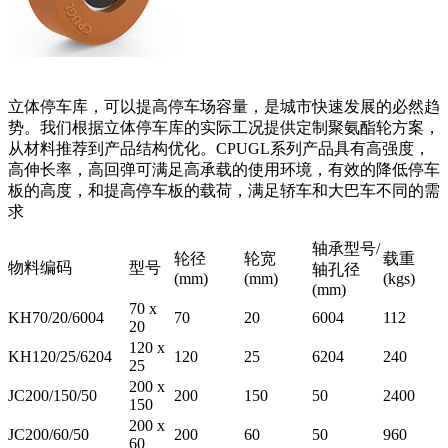
立体停车库，可以提高停车场容量，是城市快速发展的必然趋
势。我们根据立体停车库的实际工况提供定制聚氨酯轮方案，
从材料推荐到产品结构优化。CPUGL系列产品具有高强度，
高伸长率，高回弹可满足高承载的使用环境，有效的降低停车
板的高度，和提高停车板的载荷，满足轿车和大巴车不同的需
求
轴承型号/
轮径
轮宽
载重
物料编码
型号
轴孔径
(mm)
(mm)
(kgs)
(mm)
70 x
KH70/20/6004
70
20
6004
112
20
120 x
KH120/25/6204
120
25
6204
240
25
200 x
JC200/150/50
200
150
50
2400
150
200 x
JC200/60/50
200
60
50
960
60