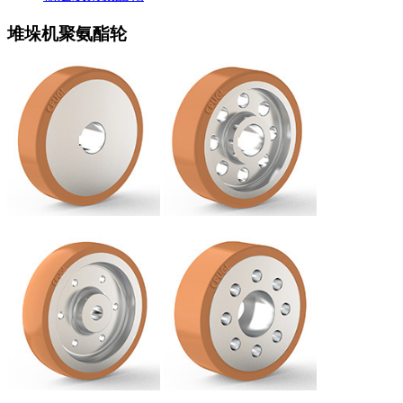
堆垛机聚氨酯轮